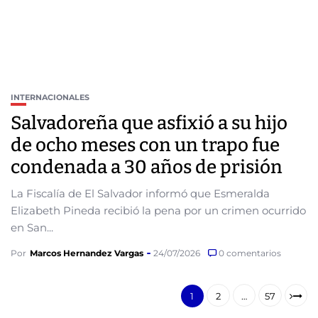
INTERNACIONALES
Salvadoreña que asfixió a su hijo
de ocho meses con un trapo fue
condenada a 30 años de prisión
La Fiscalía de El Salvador informó que Esmeralda
Elizabeth Pineda recibió la pena por un crimen ocurrido
en San...
Por
Marcos Hernandez Vargas
24/07/2026
0 comentarios
1
2
…
57